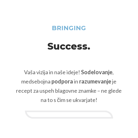
BRINGING
Success.
Vaša vizija in naše ideje!
Sodelovanje
,
medsebojna
podpora
in
razumevanje
je
recept za uspeh blagovne znamke – ne glede
na to s čim se ukvarjate!