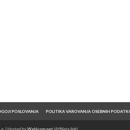
NAJNOVEJŠI PRISPEVKI
7 pravil dobrega branda
10 Nasvetov za ustanovitev in vzdrževanje
blagovne znamke
Strategija hitre rasti – 6 korakov do uspeha
OGOJI POSLOVANJA
POLITIKA VAROVANJA OSEBNIH PODATK
.o. | Hosted by
Webicom.net
(Affiliate link)