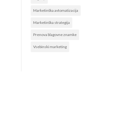
Marketinška avtomatizacija
Marketinška strategija
Prenova blagovne znamke
Vsebinski marketing
POVEŽITE SE Z NAMI