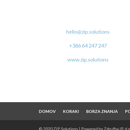
KONTAKT
hello@zip.solutions
+386 64 247 247
www.zip.solutions
DOMOV
KORAKI
BORZA ZNANJA
P
© 2020 ZIP Solutions | Powered by Združba IP, d.o