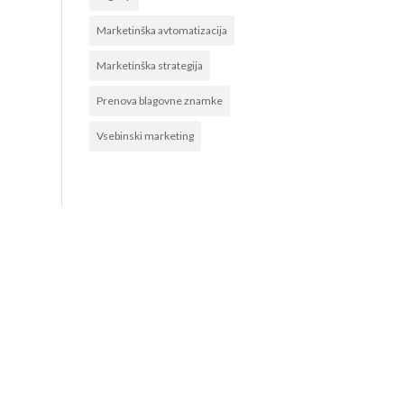
Marketinška avtomatizacija
Marketinška strategija
Prenova blagovne znamke
Vsebinski marketing
POVEŽITE SE Z NAMI