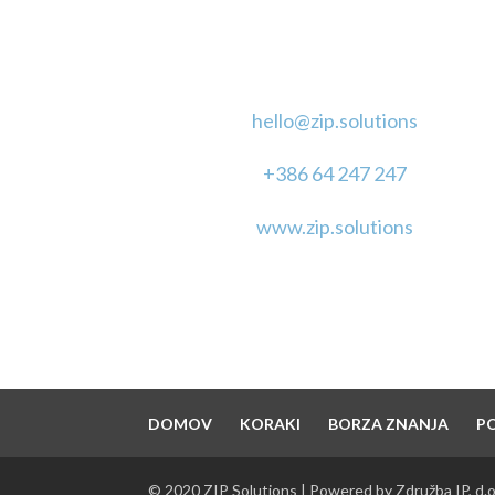
KONTAKT
hello@zip.solutions
+386 64 247 247
www.zip.solutions
DOMOV
KORAKI
BORZA ZNANJA
P
© 2020 ZIP Solutions | Powered by Združba IP, d.o