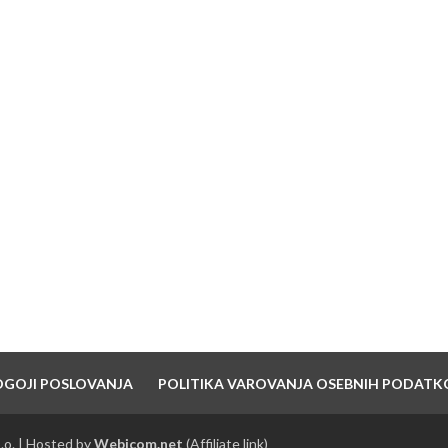
NAJNOVEJŠI PRISPEVKI
7 pravil dobrega branda
10 Nasvetov za ustanovitev in vzdrževanje
blagovne znamke
Strategija hitre rasti – 6 korakov do uspeha
OGOJI POSLOVANJA
POLITIKA VAROVANJA OSEBNIH PODATK
.o. | Hosted by
Webicom.net
(Affiliate link)