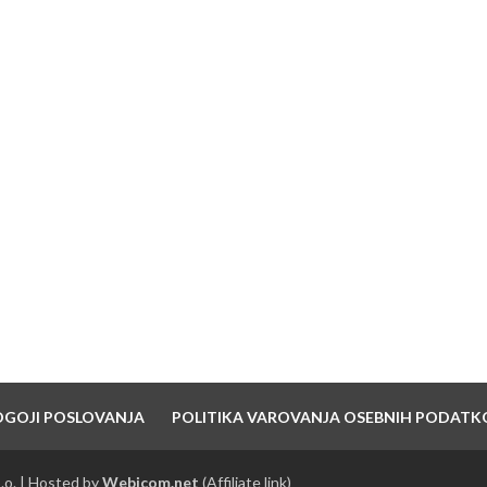
NAJNOVEJŠI PRISPEVKI
7 pravil dobrega branda
10 Nasvetov za ustanovitev in vzdrževanje
blagovne znamke
Strategija hitre rasti – 6 korakov do uspeha
OGOJI POSLOVANJA
POLITIKA VAROVANJA OSEBNIH PODATK
.o. | Hosted by
Webicom.net
(Affiliate link)