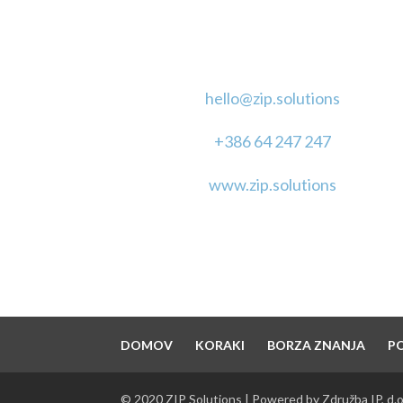
KONTAKT
hello@zip.solutions
+386 64 247 247
www.zip.solutions
DOMOV
KORAKI
BORZA ZNANJA
P
© 2020 ZIP Solutions | Powered by Združba IP, d.o