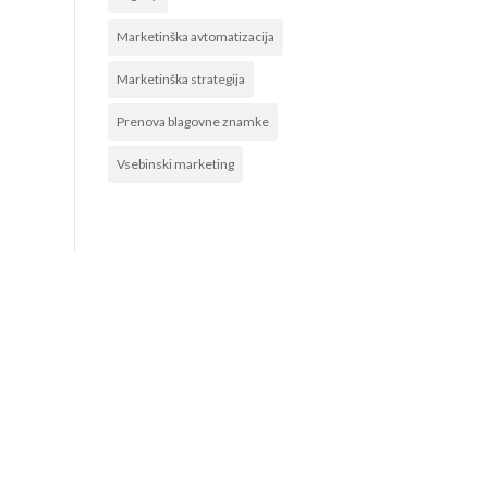
Marketinška avtomatizacija
Marketinška strategija
Prenova blagovne znamke
Vsebinski marketing
POVEŽITE SE Z NAMI