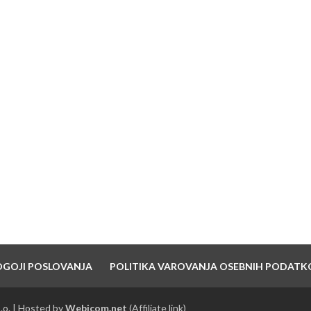
NAJNOVEJŠI PRISPEVKI
7 pravil dobrega branda
10 Nasvetov za ustanovitev in vzdrževanje
blagovne znamke
Strategija hitre rasti – 6 korakov do uspeha
OGOJI POSLOVANJA
POLITIKA VAROVANJA OSEBNIH PODATK
.o. | Hosted by
Webicom.net
(Affiliate link)