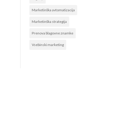
Marketinška avtomatizacija
Marketinška strategija
Prenova blagovne znamke
Vsebinski marketing
POVEŽITE SE Z NAMI