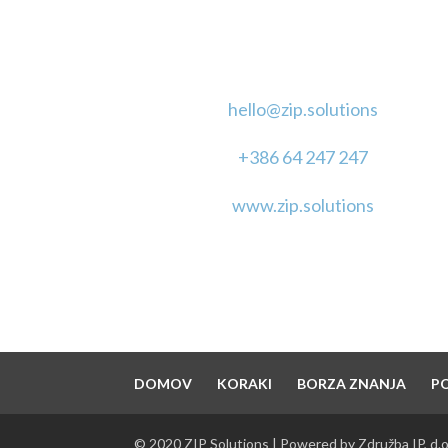
KONTAKT
hello@zip.solutions
+386 64 247 247
www.zip.solutions
DOMOV
KORAKI
BORZA ZNANJA
P
© 2020 ZIP Solutions | Powered by Združba IP, d.o