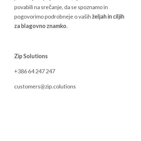
povabili na srečanje, da se spoznamo in
pogovorimo podrobneje o vaših
željah in ciljih
za blagovno znamko
.
Zip Solutions
+386 64 247 247
customers@zip.colutions