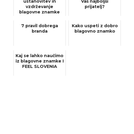
ustanovitev in
Vaš najboljši
vzdrževanje
prijatelj?
blagovne znamke
7 pravil dobrega
Kako uspeti z dobro
branda
blagovno znamko
Kaj se lahko naučimo
iz blagovne znamke I
FEEL SLOVENIA
KLIKNITE ZA KLIC