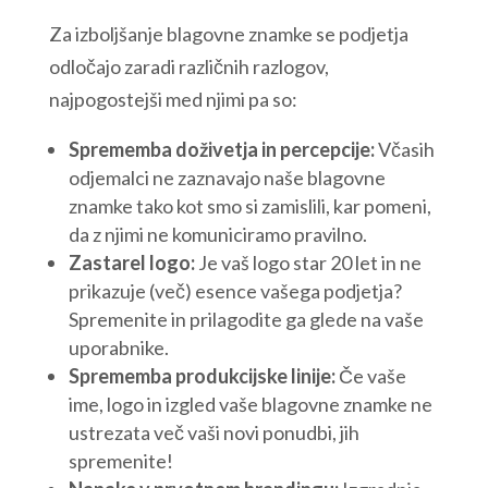
Za izboljšanje blagovne znamke se podjetja
odločajo zaradi različnih razlogov,
najpogostejši med njimi pa so:
Sprememba doživetja in percepcije:
Včasih
odjemalci ne zaznavajo naše blagovne
znamke tako kot smo si zamislili, kar pomeni,
da z njimi ne komuniciramo pravilno.
Zastarel logo:
Je vaš logo star 20 let in ne
prikazuje (več) esence vašega podjetja?
Spremenite in prilagodite ga glede na vaše
uporabnike.
Sprememba produkcijske linije:
Če vaše
ime, logo in izgled vaše blagovne znamke ne
ustrezata več vaši novi ponudbi, jih
spremenite!