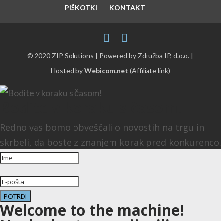
PIŠKOTKI
KONTAKT
© 2020 ZIP Solutions | Powered by Združba IP, d.o.o. |
Hosted by
Webicom.net
(Affiliate link)
Bodite v koraku s časom!
Redno vas bomo obveščali o novostih na trgu in
skrbeli, da boste z znanjem korak pred konkurenco.
POTRDI
Welcome to the machine!