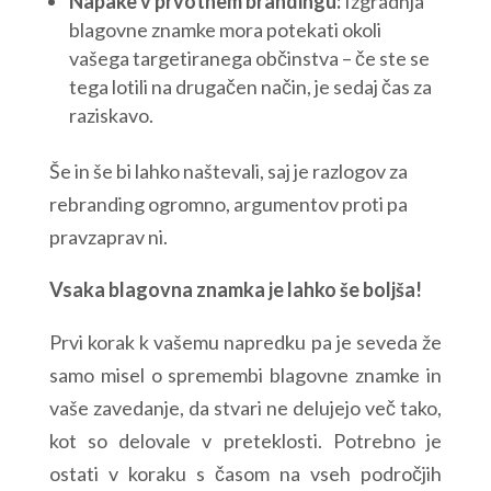
Napake v prvotnem brandingu:
Izgradnja
blagovne znamke mora potekati okoli
vašega targetiranega občinstva – če ste se
tega lotili na drugačen način, je sedaj čas za
raziskavo.
Še in še bi lahko naštevali, saj je razlogov za
rebranding ogromno, argumentov proti pa
pravzaprav ni.
Vsaka blagovna znamka je lahko še boljša!
Prvi korak k vašemu napredku pa je seveda že
samo misel o spremembi blagovne znamke in
vaše zavedanje, da stvari ne delujejo več tako,
kot so delovale v preteklosti. Potrebno je
ostati v koraku s časom na vseh področjih