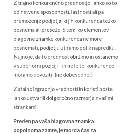
Z trajno konkurenčno prednostjo, lahko so to
edinstvene sposobnosti, lastnosti ali pa
premoženje podjetja, ki jih konkurenca težko
posnema ali preseže. S tem, ko elementov
blagovne znamke konkurenca ne more
posnemati, podjetju utiramo pot k napredku.
Nujno je, da to prednost obržimo in ostanemo
v superiorni poziciji – in ne le to, konkurenco
moramo povoziti! (ne dobesedno:)
Z stalno izgradnjo vrednosti in koristi boste
lahko ustvarili dolgoročno razmerje z vašimi
strankami.
Preden pa vaša blagovna znamka
popolnoma zamre, je morda čas za