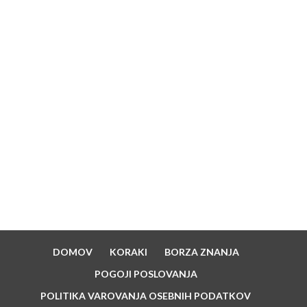
10 Nasvetov za ustanovitev in vzdrževanje
blagovne znamke
Strategija hitre rasti – 6 korakov do uspeha
SUPPORTED BY
DOMOV
KORAKI
BORZA ZNANJA
POGOJI POSLOVANJA
POLITIKA VAROVANJA OSEBNIH PODATKOV